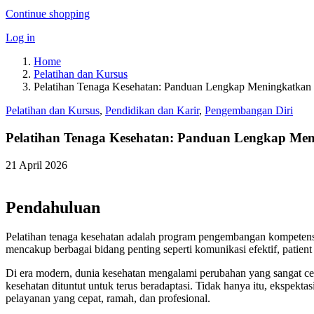
Continue shopping
Log in
Home
Pelatihan dan Kursus
Pelatihan Tenaga Kesehatan: Panduan Lengkap Meningkatkan 
Pelatihan dan Kursus
,
Pendidikan dan Karir
,
Pengembangan Diri
Pelatihan Tenaga Kesehatan: Panduan Lengkap Men
21 April 2026
Pendahuluan
Pelatihan tenaga kesehatan adalah program pengembangan kompetensi 
mencakup berbagai bidang penting seperti komunikasi efektif, patien
Di era modern, dunia kesehatan mengalami perubahan yang sangat cep
kesehatan dituntut untuk terus beradaptasi. Tidak hanya itu, ekspekt
pelayanan yang cepat, ramah, dan profesional.