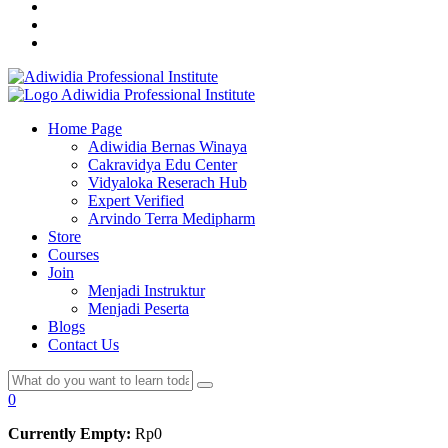
Home Page
Adiwidia Bernas Winaya
Cakravidya Edu Center
Vidyaloka Reserach Hub
Expert Verified
Arvindo Terra Medipharm
Store
Courses
Join
Menjadi Instruktur
Menjadi Peserta
Blogs
Contact Us
0
Currently Empty:
Rp
0