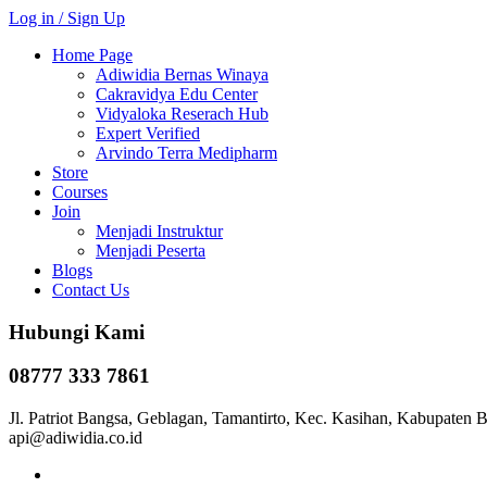
Log in / Sign Up
Home Page
Adiwidia Bernas Winaya
Cakravidya Edu Center
Vidyaloka Reserach Hub
Expert Verified
Arvindo Terra Medipharm
Store
Courses
Join
Menjadi Instruktur
Menjadi Peserta
Blogs
Contact Us
Hubungi Kami
08777 333 7861
Jl. Patriot Bangsa, Geblagan, Tamantirto, Kec. Kasihan, Kabupaten 
api@adiwidia.co.id