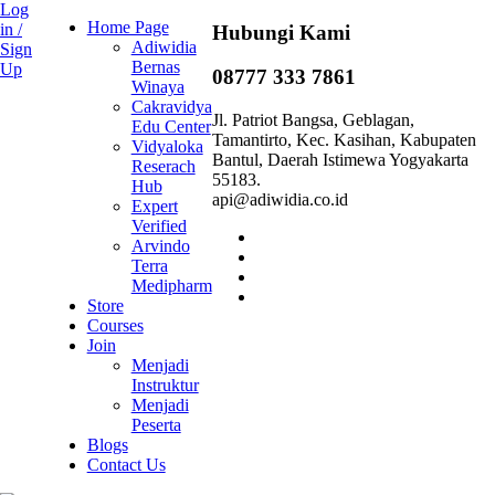
Log
Home Page
in /
Hubungi Kami
Adiwidia
Sign
Bernas
Up
08777 333 7861
Winaya
Cakravidya
Jl. Patriot Bangsa, Geblagan,
Edu Center
Tamantirto, Kec. Kasihan, Kabupaten
Vidyaloka
Bantul, Daerah Istimewa Yogyakarta
Reserach
55183.
Hub
api@adiwidia.co.id
Expert
Verified
Arvindo
Terra
Medipharm
Store
Courses
Join
Menjadi
Instruktur
Menjadi
Peserta
Blogs
Contact Us