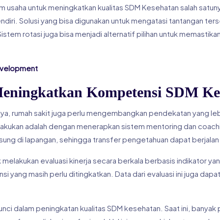
am usaha untuk meningkatkan kualitas SDM Kesehatan salah satun
sendiri. Solusi yang bisa digunakan untuk mengatasi tantangan t
Sistem rotasi juga bisa menjadi alternatif pilihan untuk memastika
evelopment
Meningkatkan Kompetensi SDM Ke
umnya, rumah sakit juga perlu mengembangkan pendekatan yang l
ilakukan adalah dengan menerapkan sistem mentoring dan coachin
ung di lapangan, sehingga transfer pengetahuan dapat berjalan 
k melakukan evaluasi kinerja secara berkala berbasis indikator ya
i yang masih perlu ditingkatkan. Data dari evaluasi ini juga d
kunci dalam peningkatan kualitas SDM kesehatan. Saat ini, bany