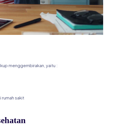
cukup menggembirakan, yaitu :
i rumah sakit
sehatan