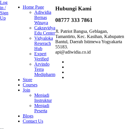
Log
Home Page
in /
Hubungi Kami
Adiwidia
Sign
Bernas
Up
08777 333 7861
Winaya
Cakravidya
Jl. Patriot Bangsa, Geblagan,
Edu Center
Tamantirto, Kec. Kasihan, Kabupaten
Vidyaloka
Bantul, Daerah Istimewa Yogyakarta
Reserach
55183.
Hub
api@adiwidia.co.id
Expert
Verified
Arvindo
Terra
Medipharm
Store
Courses
Join
Menjadi
Instruktur
Menjadi
Peserta
Blogs
Contact Us