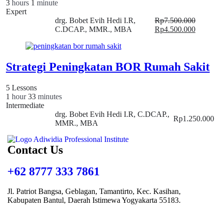
3
hours
1
minute
Expert
drg. Bobet Evih Hedi I.R,
Rp
7.500.000
C.DCAP., MMR., MBA
Rp
4.500.000
Strategi Peningkatan BOR Rumah Sakit
5 Lessons
1
hour
33
minutes
Intermediate
drg. Bobet Evih Hedi I.R, C.DCAP.,
Rp
1.250.000
MMR., MBA
Contact Us
+62 8777 333 7861
Jl. Patriot Bangsa, Geblagan, Tamantirto, Kec. Kasihan,
Kabupaten Bantul, Daerah Istimewa Yogyakarta 55183
.