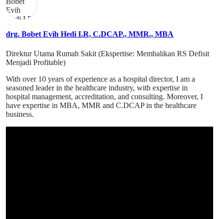
Mengerucutkan masalah yang dapat diselesaikan.
Menganilasi analisa AHP untuk pengambilan keputusan.
Mengambil keputusan obyektif berdasarkan data.
drg. Bobet Evih Hedi I.R, C.DCAP., MMR., MBA
Direktur Utama Rumah Sakit (Ekspertise: Membalikan RS Defisit
Menjadi Profitable)
With over 10 years of experience as a hospital director, I am a
seasoned leader in the healthcare industry, with expertise in
hospital management, accreditation, and consulting. Moreover, I
have expertise in MBA, MMR and C.DCAP in the healthcare
business.