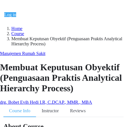
Continue shopping
Log in
Home
Course
Membuat Keputusan Obyektif (Penguasaan Praktis Analytical
Hierarchy Process)
Manajemen Rumah Sakit
Membuat Keputusan Obyektif
(Penguasaan Praktis Analytical
Hierarchy Process)
drg. Bobet Evih Hedi I.R, C.DCAP., MMR., MBA
Course Info
Instructor
Reviews
About Course